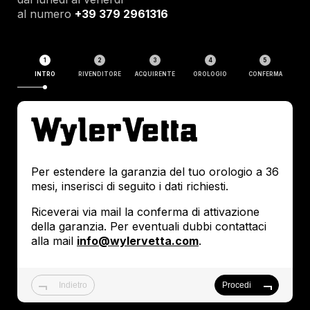
al numero
+39 379 2961316
INTRO
RIVENDITORE
ACQUIRENTE
OROLOGIO
CONFERMA
Dati R
Se l'a
wyler
Per estendere la garanzia del tuo orologio a 36
campo
mesi, inserisci di seguito i dati richiesti.
info@
l'acqu
Riceverai via mail la conferma di attivazione
del ri
della garanzia. Per eventuali dubbi contattaci
alla mail
info@wylervetta.com
.
RAGION
Indietro
Procedi